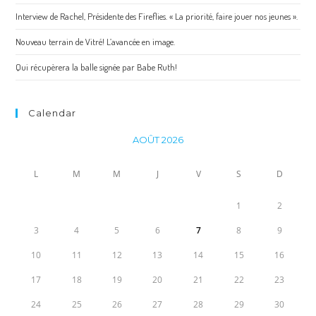
Interview de Rachel, Présidente des Fireflies. « La priorité, faire jouer nos jeunes ».
Nouveau terrain de Vitré! L’avancée en image.
Qui récupèrera la balle signée par Babe Ruth!
Calendar
AOÛT 2026
L
M
M
J
V
S
D
1
2
3
4
5
6
7
8
9
10
11
12
13
14
15
16
17
18
19
20
21
22
23
24
25
26
27
28
29
30