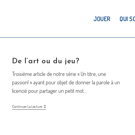
JOUER
QUI S
De l’art ou du jeu?
Troisième article de notre série « Un titre, une
passion! » ayant pour objet de donner la parole à un
licencié pour partager un petit mot…
De
Continuer La Lecture
L’art
Ou
Du
Jeu?