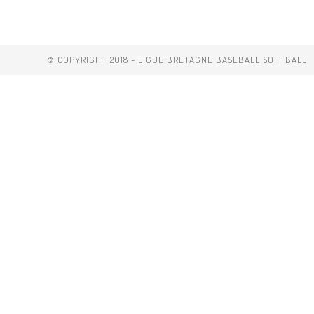
La
Balle
Signée
Par
Babe
© COPYRIGHT 2018 - LIGUE BRETAGNE BASEBALL SOFTBALL
Ruth!