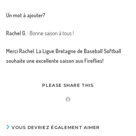
Un mot à ajouter?
Rachel G.
: Bonne saison à tous !
Merci Rachel. La Ligue Bretagne de Baseball Softball
souhaite une excellente saison aux Fireflies!
PARTAGER
PLEASE SHARE THIS
CE
CONTENU
Ouvrir
dans
une
autre
fenêtre
VOUS DEVRIEZ ÉGALEMENT AIMER