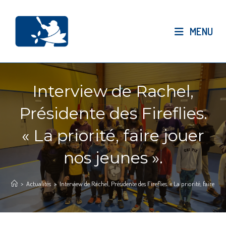
Skip
to
MENU
content
Interview de Rachel,
Présidente des Fireflies.
« La priorité, faire jouer
nos jeunes ».
>
Actualités
>
Interview de Rachel, Présidente des Fireflies. « La priorité, faire jou