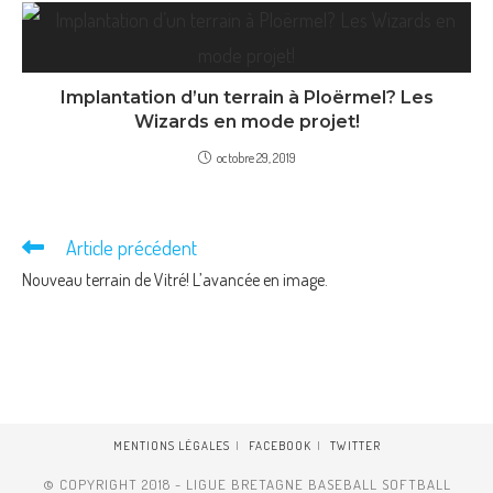
Implantation d’un terrain à Ploërmel? Les
Wizards en mode projet!
octobre 29, 2019
Read
Article précédent
more
Nouveau terrain de Vitré! L’avancée en image.
articles
MENTIONS LÉGALES
FACEBOOK
TWITTER
© COPYRIGHT 2018 - LIGUE BRETAGNE BASEBALL SOFTBALL