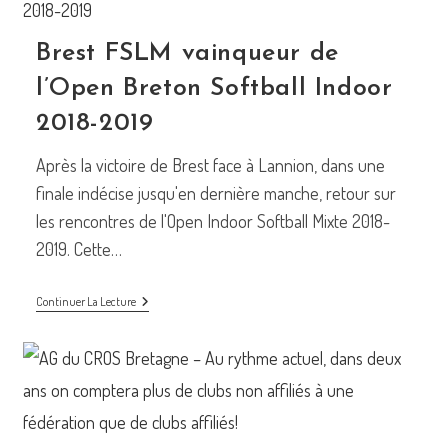
Et
Ça
A
Brest FSLM vainqueur de
Renforcé
Mon
Mental »
l’Open Breton Softball Indoor
2018-2019
Après la victoire de Brest face à Lannion, dans une
finale indécise jusqu'en dernière manche, retour sur
les rencontres de l'Open Indoor Softball Mixte 2018-
2019. Cette…
Brest
Continuer La Lecture
FSLM
Vainqueur
De
L’Open
Breton
Softball
Indoor
2018-
2019