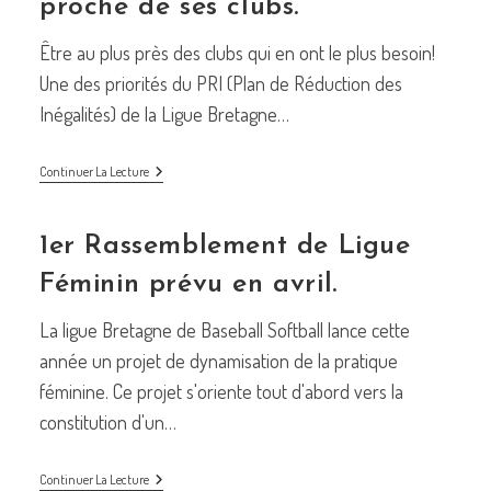
proche de ses clubs.
Être au plus près des clubs qui en ont le plus besoin!
Une des priorités du PRI (Plan de Réduction des
Inégalités) de la Ligue Bretagne…
La
Continuer La Lecture
Ligue
Bretagne
Au
1er Rassemblement de Ligue
Plus
Proche
De
Féminin prévu en avril.
Ses
Clubs.
La ligue Bretagne de Baseball Softball lance cette
année un projet de dynamisation de la pratique
féminine. Ce projet s'oriente tout d'abord vers la
constitution d'un…
1er
Continuer La Lecture