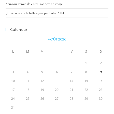
Nouveau terrain de Vitré! L’avancée en image.
Qui récupèrera la balle signée par Babe Ruth!
Calendar
AOÛT 2026
L
M
M
J
V
S
D
1
2
3
4
5
6
7
8
9
10
11
12
13
14
15
16
17
18
19
20
21
22
23
24
25
26
27
28
29
30
31