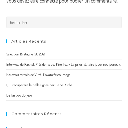
Vous devez être
connecté
pour publier un commentaire.
Articles Récents
Sélection Bretagne 12U 2021
Interview de Rachel, Présidente des Fireflies. « La priorité, faire jouer nos jeunes ».
Nouveau terrain de Vitré! L’avancée en image.
Qui récupèrera la balle signée par Babe Ruth!
De l’art ou du jeu?
Commentaires Récents