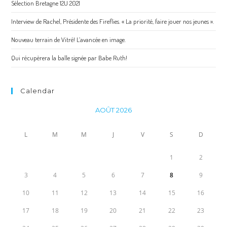
Sélection Bretagne 12U 2021
Interview de Rachel, Présidente des Fireflies. « La priorité, faire jouer nos jeunes ».
Nouveau terrain de Vitré! L’avancée en image.
Qui récupèrera la balle signée par Babe Ruth!
Calendar
AOÛT 2026
L
M
M
J
V
S
D
1
2
3
4
5
6
7
8
9
10
11
12
13
14
15
16
17
18
19
20
21
22
23