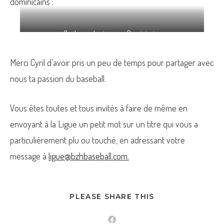
dominicains :
Cyril avec des joueurs Dominicains
Merci Cyril d’avoir pris un peu de temps pour partager avec
nous ta passion du baseball.
Vous êtes toutes et tous invités à faire de même en
envoyant à la Ligue un petit mot sur un titre qui vous a
particulièrement plu ou touché, en adressant votre
message à
ligue@bzhbaseball.com.
PARTAGER
PLEASE SHARE THIS
CE
CONTENU
Ouvrir