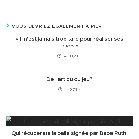
dans
une
autre
fenêtre
VOUS DEVRIEZ ÉGALEMENT AIMER
« Il n’est jamais trop tard pour réaliser ses
rêves »
mai 30, 2020
De l’art ou du jeu?
juin 2, 2020
Qui récupèrera la balle signée par Babe Ruth!