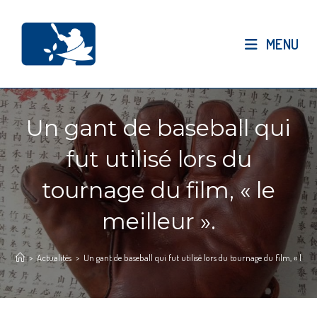
Skip
to
MENU
content
Un gant de baseball qui
fut utilisé lors du
tournage du film, « le
meilleur ».
>
Actualités
>
Un gant de baseball qui fut utilisé lors du tournage du film, « le me